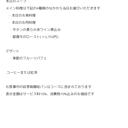
本日のスープ
メイン料理は下記の4種類のなかから当日お選びいただきます
・本日のお魚料理
・本日のお肉料理
・牛タンの柔らか赤ワイン煮込み
・都萬牛のロースト(＋2,750円)
デザート
・季節のフルーツパフェ
コーヒーまたは紅茶
お食事中の自家製酵母パンはコースに含まれております
表示金額はサービス料10%、消費税10%込みのお値段です