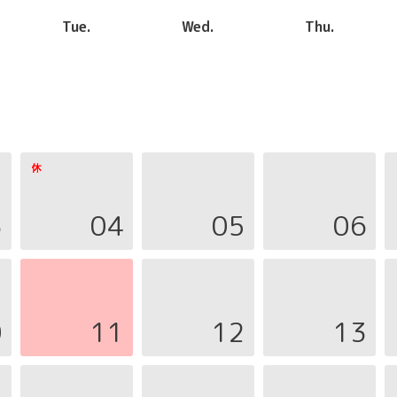
Tue.
Wed.
Thu.
3
04
05
06
0
11
12
13