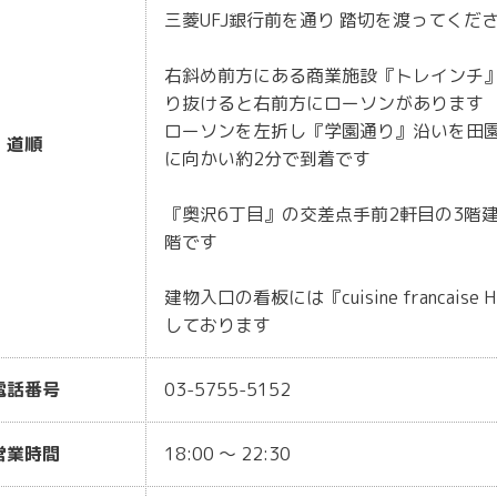
三菱UFJ銀行前を通り 踏切を渡ってくだ
右斜め前方にある商業施設『トレインチ
り抜けると右前方にローソンがあります
ローソンを左折し『学園通り』沿いを田
道順
に向かい約2分で到着です
『奥沢6丁目』の交差点手前2軒目の3階建
階です
建物入口の看板には『cuisine francaise
しております
電話番号
03-5755-5152
営業時間
18:00 ～ 22:30