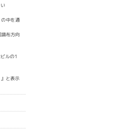
さい
』の中を通
園調布方向
ビルの1
 H 』と表示